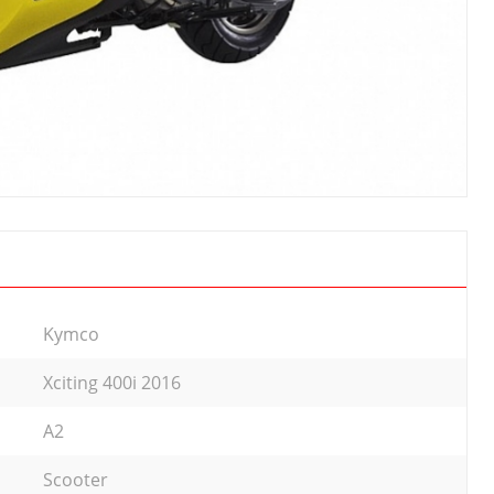
Kymco
Xciting 400i 2016
A2
Scooter