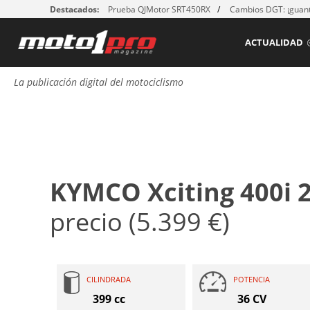
Destacados:
Prueba QJMotor SRT450RX
Cambios DGT: ¡guant
ACTUALIDAD
La publicación digital del motociclismo
KYMCO Xciting 400i 
precio (5.399 €)
CILINDRADA
POTENCIA
399 cc
36 CV