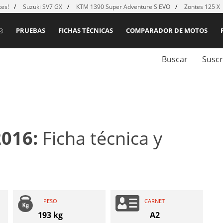
es!
Suzuki SV7 GX
KTM 1390 Super Adventure S EVO
Zontes 125 X
PRUEBAS
FICHAS TÉCNICAS
COMPARADOR DE MOTOS
Buscar
Suscr
2016:
Ficha técnica y
PESO
CARNET
193 kg
A2