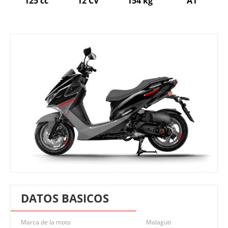
125 cc
12 CV
154 kg
A1
DATOS BASICOS
Marca de la moto
Malaguti