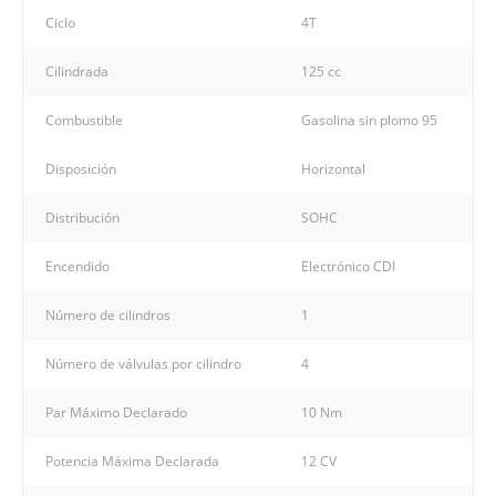
Ciclo
4T
Cilindrada
125 cc
Combustible
Gasolina sin plomo 95
Disposición
Horizontal
Distribución
SOHC
Encendido
Electrónico CDI
Número de cilindros
1
Número de válvulas por cilindro
4
Par Máximo Declarado
10 Nm
Potencia Máxima Declarada
12 CV