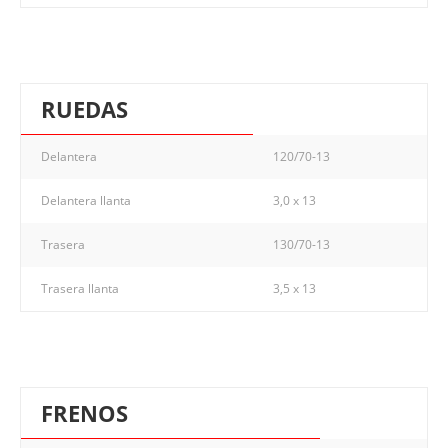
RUEDAS
Delantera
120/70-13
Delantera llanta
3,0 x 13
Trasera
130/70-13
Trasera llanta
3,5 x 13
FRENOS