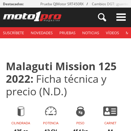
Destacados:
Prueba QJMotor SRT450RX
Cambios DGT: ¡guantes
SUSCRÍBETE
NOVEDADES
PRUEBAS
NOTICIAS
VÍDEOS
M
Malaguti Mission 125
2022:
Ficha técnica y
precio (N.D.)
CILINDRADA
POTENCIA
PESO
CARNET