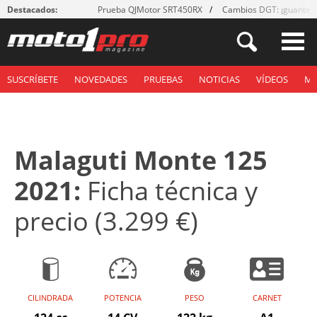
Destacados:
Prueba QJMotor SRT450RX
Cambios DGT: ¡guantes
SUSCRÍBETE
NOVEDADES
PRUEBAS
NOTICIAS
VÍDEOS
M
Malaguti Monte 125
2021:
Ficha técnica y
precio (3.299 €)
CILINDRADA
POTENCIA
PESO
CARNET