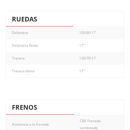
RUEDAS
Delantera
100/80-17
Delantera llanta
17"
Trasera
130/70-17
Trasera llanta
17"
FRENOS
CBS Frenada
Asistencia a la frenada
combinada