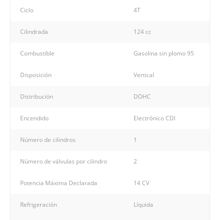
Ciclo
4T
Cilindrada
124 cc
Combustible
Gasolina sin plomo 95
Disposición
Vertical
Distribución
DOHC
Encendido
Electrónico CDI
Número de cilindros
1
Número de válvulas por cilindro
2
Potencia Máxima Declarada
14 CV
Refrigeración
Líquida