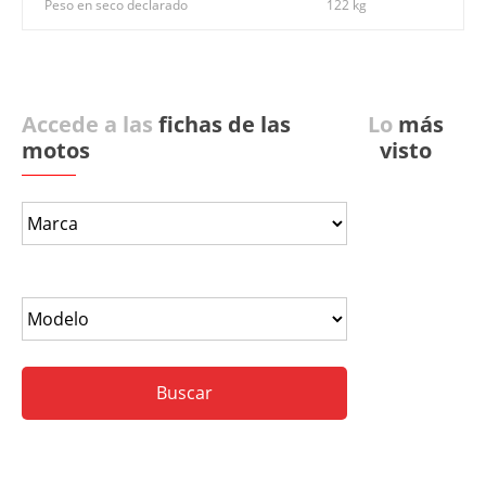
Peso en seco declarado
122 kg
Accede a las
fichas de las
Lo
más
motos
visto