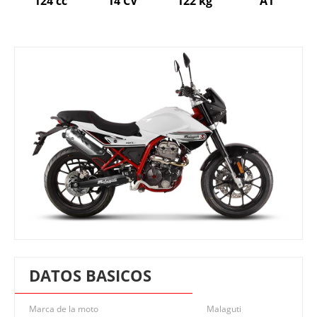
124 cc
14 CV
122 kg
A1
DATOS BASICOS
Marca de la moto
Malaguti