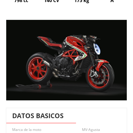
798 cc
140 CV
175 kg
A
DATOS BASICOS
Marca de la moto
MV-Agusta