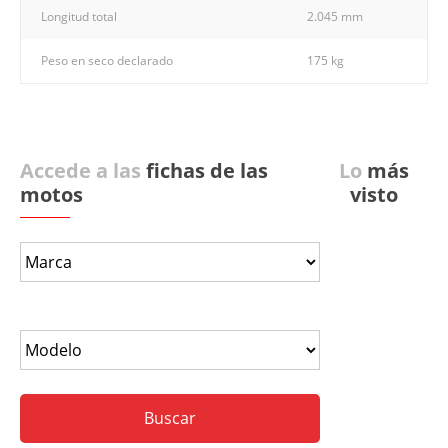
Longitud total
2.045 mm
Peso en seco declarado
175 kg
Accede a las
fichas de las
Lo
más
motos
visto