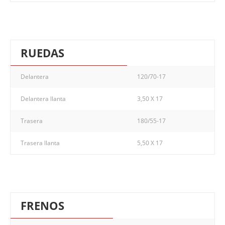
RUEDAS
Delantera
120/70-17
Delantera llanta
3,50 X 17
Trasera
180/55-17
Trasera llanta
5,50 X 17
FRENOS