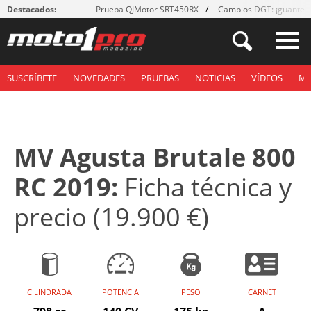
Destacados:
Prueba QJMotor SRT450RX
Cambios DGT: ¡guantes
SUSCRÍBETE
NOVEDADES
PRUEBAS
NOTICIAS
VÍDEOS
M
MV Agusta Brutale 800
RC 2019:
Ficha técnica y
precio (19.900 €)
CILINDRADA
POTENCIA
PESO
CARNET