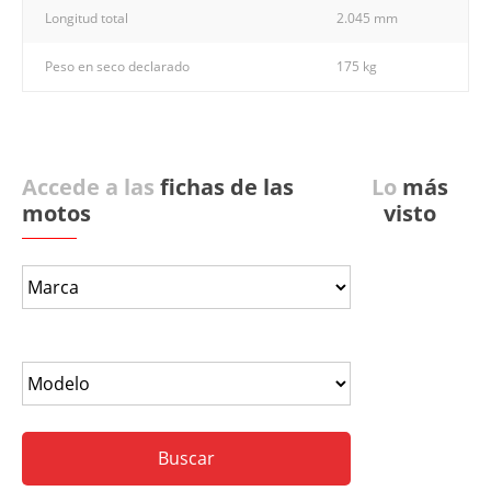
Longitud total
2.045 mm
Peso en seco declarado
175 kg
Accede a las
fichas de las
Lo
más
motos
visto