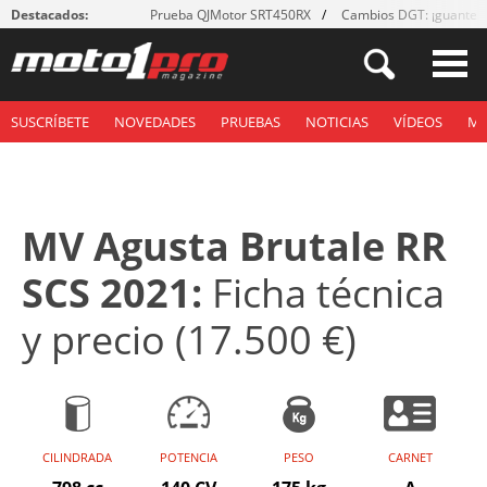
Destacados:
Prueba QJMotor SRT450RX
Cambios DGT: ¡guantes
SUSCRÍBETE
NOVEDADES
PRUEBAS
NOTICIAS
VÍDEOS
M
MV Agusta Brutale RR
SCS 2021:
Ficha técnica
y precio (17.500 €)
CILINDRADA
POTENCIA
PESO
CARNET