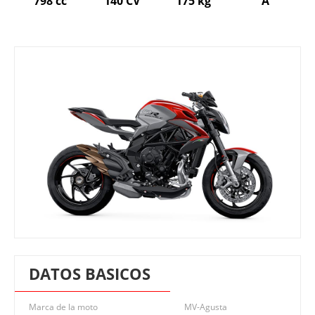
798 cc
140 CV
175 kg
A
DATOS BASICOS
Marca de la moto
MV-Agusta