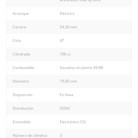
Arranque
Eléctrico
Carrera
54,30 mm
Ciclo
4T
Cilindrada
798 cc
Combustible
Gasolina sin plomo 95/98
Diámetro
79,00 mm
Disposición
En línea
Distribución
DOHC
Encendido
Electrónico CDI
Número de cilindros
3