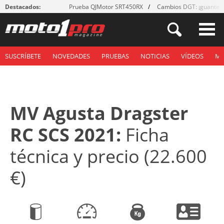
Destacados:
Prueba QJMotor SRT450RX
Cambios DGT: ¡guantes
SUSCRÍBETE
NOVEDADES
PRUEBAS
NOTICIAS
VÍDEOS
M
MV Agusta Dragster
RC SCS 2021:
Ficha
técnica y precio (22.600
€)