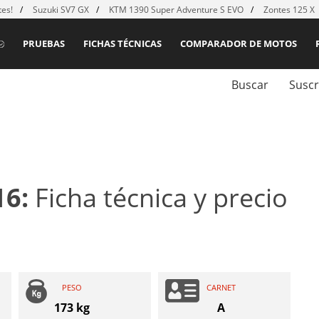
es!
Suzuki SV7 GX
KTM 1390 Super Adventure S EVO
Zontes 125 X
PRUEBAS
FICHAS TÉCNICAS
COMPARADOR DE MOTOS
Buscar
Suscr
16:
Ficha técnica y precio
PESO
CARNET
173 kg
A