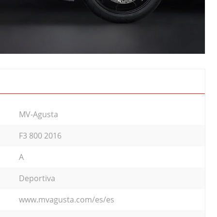
MV-Agusta
F3 800 2016
A
Deportiva
www.mvagusta.com/es/es