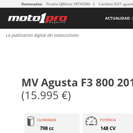
Destacados:
Prueba QJMotor SRT450RX
Cambios DGT: ¡guant
ACTUALIDAD
La publicación digital del motociclismo
MV Agusta F3 800 20
(15.995 €)
CILINDRADA
POTENCIA
798 cc
148 CV