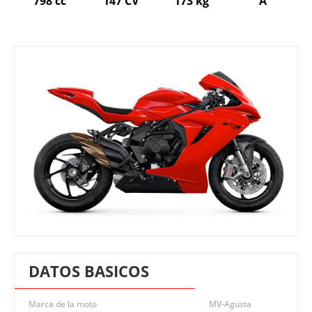
798 cc
147 CV
173 kg
A
DATOS BASICOS
Marca de la moto
MV-Agusta