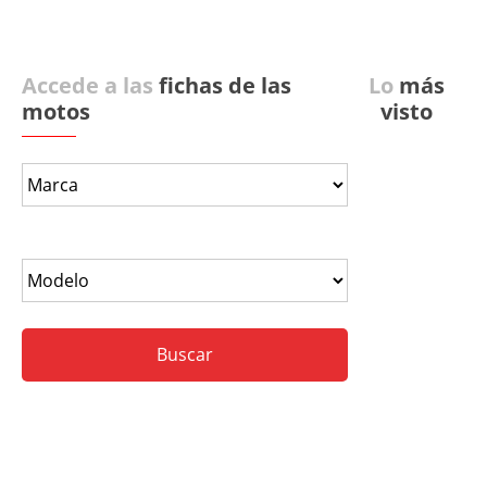
Accede a las
fichas de las
Lo
más
motos
visto