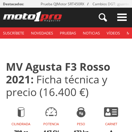
Destacados:
Prueba QJMotor SRT450RX
Cambios DGT: ¡guantes
SUSCRÍBETE
NOVEDADES
PRUEBAS
NOTICIAS
VÍDEOS
M
MV Agusta F3 Rosso
2021:
Ficha técnica y
precio (16.400 €)
CILINDRADA
POTENCIA
PESO
CARNET