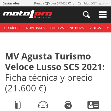
Destacados:
Prueba QJMotor SRT450RX
Cambios DGT: ¡guantes
SUSCRÍBETE
NOVEDADES
PRUEBAS
NOTICIAS
VÍDEOS
M
MV Agusta Turismo
Veloce Lusso SCS 2021:
Ficha técnica y precio
(21.600 €)