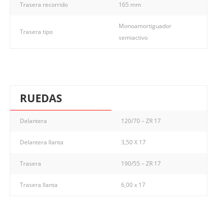
Trasera recorrido
165 mm
Monoamortiguador
Trasera tipo
semiactivo
RUEDAS
Delantera
120/70 – ZR 17
Delantera llanta
3,50 X 17
Trasera
190/55 – ZR 17
Trasera llanta
6,00 x 17