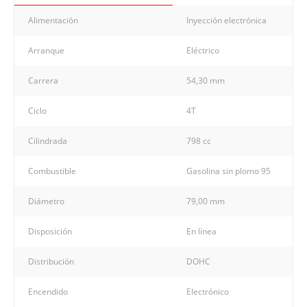
Alimentación
Inyección electrónica
Arranque
Eléctrico
Carrera
54,30 mm
Ciclo
4T
Cilindrada
798 cc
Combustible
Gasolina sin plomo 95
Diámetro
79,00 mm
Disposición
En línea
Distribución
DOHC
Encendido
Electrónico