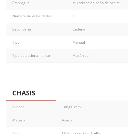
Embrague
Multidisco en baño de aceite
Número de velocidades
6
Secundaria
Cadena
Tipo
Manual
Tipo de accionamiento
Mecánico
CHASIS
Avance
108,00 mm
Material
Acero
Tipo
Multitubular tipo Trellis