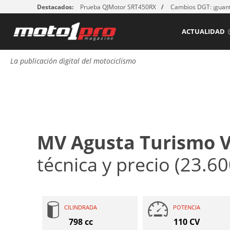
Destacados:
Prueba QJMotor SRT450RX
Cambios DGT: ¡guant
ACTUALIDAD
La publicación digital del motociclismo
MV Agusta Turismo V
técnica y precio (23.60
CILINDRADA
POTENCIA
798 cc
110 CV