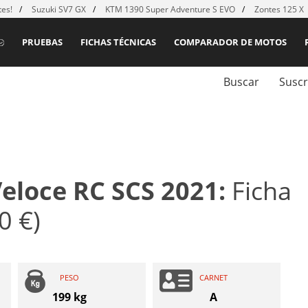
es!
Suzuki SV7 GX
KTM 1390 Super Adventure S EVO
Zontes 125 X
PRUEBAS
FICHAS TÉCNICAS
COMPARADOR DE MOTOS
Buscar
Suscr
eloce RC SCS 2021:
Ficha
0 €)
PESO
CARNET
199 kg
A