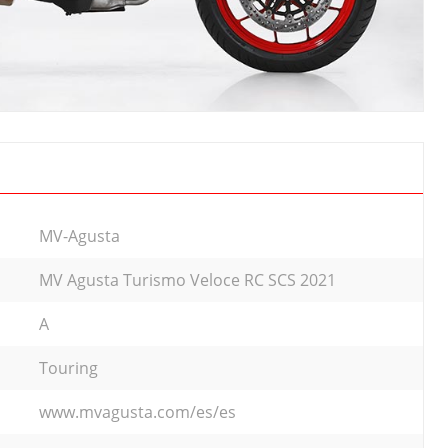
MV-Agusta
MV Agusta Turismo Veloce RC SCS 2021
A
Touring
www.mvagusta.com/es/es