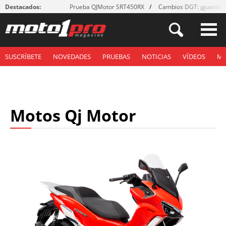
Destacados:
Prueba QJMotor SRT450RX
Cambios DGT: ¡guantes
SUSCRÍBETE
NOVEDADES
PRUEBAS
NOTICIAS
VÍDEOS
M
Motos Qj Motor