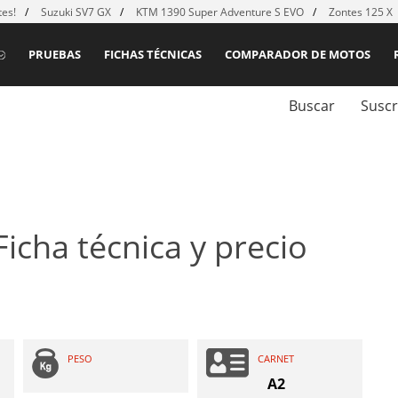
es!
Suzuki SV7 GX
KTM 1390 Super Adventure S EVO
Zontes 125 X
PRUEBAS
FICHAS TÉCNICAS
COMPARADOR DE MOTOS
Buscar
Suscr
Ficha técnica y precio
PESO
CARNET
A2