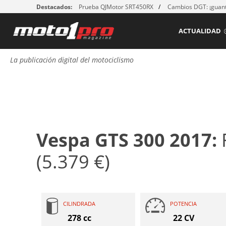
Destacados:
Prueba QJMotor SRT450RX
Cambios DGT: ¡guant
ACTUALIDAD
La publicación digital del motociclismo
Vespa GTS 300 2017:
(5.379 €)
CILINDRADA
POTENCIA
278 cc
22 CV