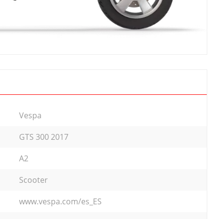
Vespa
GTS 300 2017
A2
Scooter
www.vespa.com/es_ES