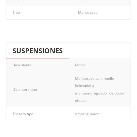
Tipo
Monocasco
SUSPENSIONES
Basculante
Motor
Monobrazo con muelle
helicoidal y
Delantera tipo
monoamortiguador de doble
efecto
Trasera tipo
Amortiguador