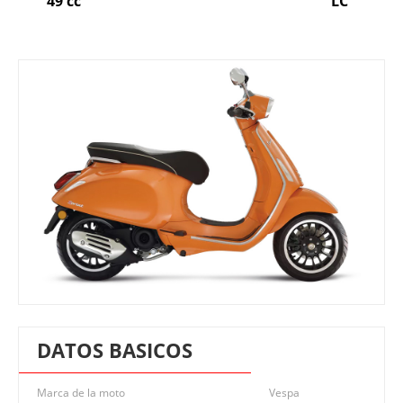
49 cc
LC
DATOS BASICOS
Marca de la moto
Vespa