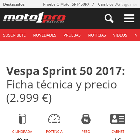
Destacados:
Prueba QJMotor SRT450RX
Cambios DGT: ¡guantes
SUSCRÍBETE
NOVEDADES
PRUEBAS
NOTICIAS
VÍDEOS
M
Vespa Sprint 50 2017:
Ficha técnica y precio
(2.999 €)
CILINDRADA
POTENCIA
PESO
CARNET