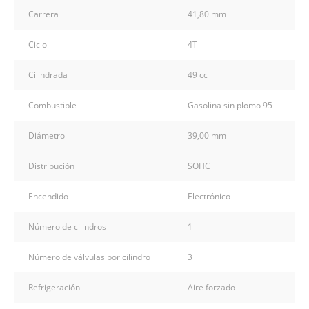
Carrera
41,80 mm
Ciclo
4T
Cilindrada
49 cc
Combustible
Gasolina sin plomo 95
Diámetro
39,00 mm
Distribución
SOHC
Encendido
Electrónico
Número de cilindros
1
Número de válvulas por cilindro
3
Refrigeración
Aire forzado