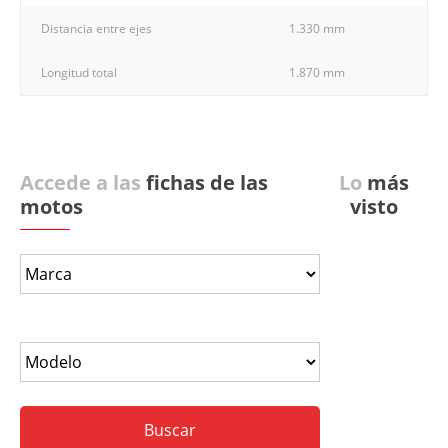
Distancia entre ejes
1.330 mm
Longitud total
1.870 mm
Accede a las
fichas de las
Lo
más
motos
visto