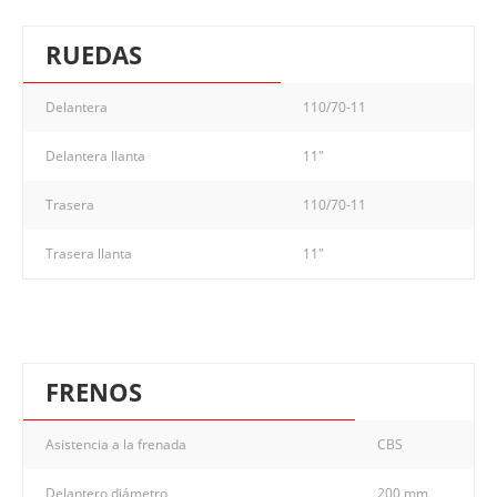
RUEDAS
Delantera
110/70-11
Delantera llanta
11"
Trasera
110/70-11
Trasera llanta
11"
FRENOS
Asistencia a la frenada
CBS
Delantero diámetro
200 mm