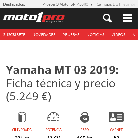
Destacados:
Prueba QJMotor SRT450RX
Cambios DGT: ¡guantes
SUSCRÍBETE
NOVEDADES
PRUEBAS
NOTICIAS
VÍDEOS
M
Yamaha MT 03 2019:
Ficha técnica y precio
(5.249 €)
CILINDRADA
POTENCIA
PESO
CARNET