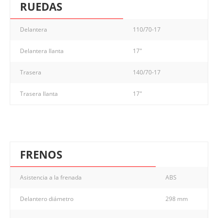
RUEDAS
Delantera
110/70-17
Delantera llanta
17"
Trasera
140/70-17
Trasera llanta
17"
FRENOS
Asistencia a la frenada
ABS
Delantero diámetro
298 mm