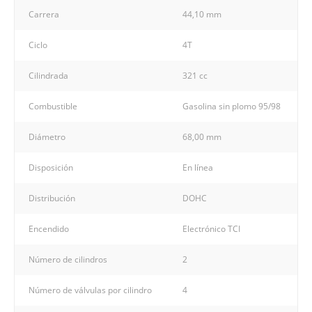
Carrera
44,10 mm
Ciclo
4T
Cilindrada
321 cc
Combustible
Gasolina sin plomo 95/98
Diámetro
68,00 mm
Disposición
En línea
Distribución
DOHC
Encendido
Electrónico TCI
Número de cilindros
2
Número de válvulas por cilindro
4