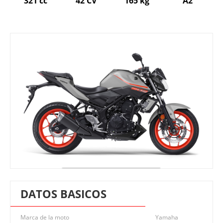
321 cc
42 CV
165 kg
A2
DATOS BASICOS
Marca de la moto
Yamaha