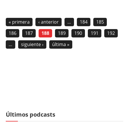
« primera
‹ anterior
…
184
185
186
187
188
189
190
191
192
…
siguiente ›
última »
Últimos podcasts