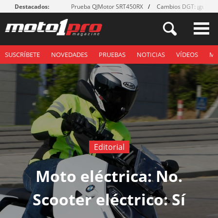
Destacados:
Prueba QJMotor SRT450RX
Cambios DGT: ¡guante
SUSCRÍBETE
NOVEDADES
PRUEBAS
NOTICIAS
VÍDEOS
M
Editorial
Moto eléctrica: No.
Scooter eléctrico: Sí