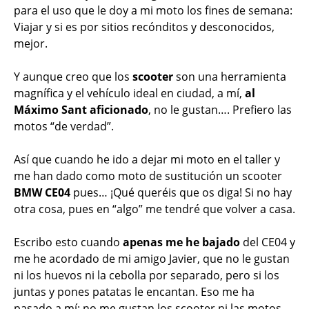
para el uso que le doy a mi moto los fines de semana:
Viajar y si es por sitios recónditos y desconocidos,
mejor.
Y aunque creo que los
scooter
son una herramienta
magnífica y el vehículo ideal en ciudad, a mí,
al
Máximo Sant aficionado
, no le gustan…. Prefiero las
motos “de verdad”.
Así que cuando he ido a dejar mi moto en el taller y
me han dado como moto de sustitución un scooter
BMW CE04
pues… ¡Qué queréis que os diga! Si no hay
otra cosa, pues en “algo” me tendré que volver a casa.
Escribo esto cuando
apenas me he bajado
del CE04 y
me he acordado de mi amigo Javier, que no le gustan
ni los huevos ni la cebolla por separado, pero si los
juntas y pones patatas le encantan. Eso me ha
pasado a mí: no me gustan los scooter ni las motos