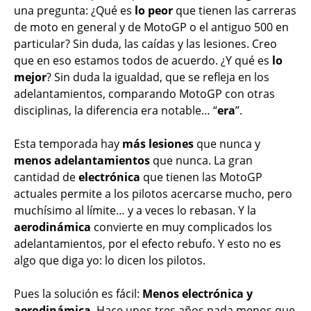
una pregunta: ¿Qué es
lo peor
que tienen las carreras
de moto en general y de MotoGP o el antiguo 500 en
particular? Sin duda, las caídas y las lesiones. Creo
que en eso estamos todos de acuerdo. ¿Y qué es
lo
mejor
? Sin duda la igualdad, que se refleja en los
adelantamientos, comparando MotoGP con otras
disciplinas, la diferencia era notable… “
era
”.
Esta temporada hay
más lesiones
que nunca y
menos adelantamientos
que nunca. La gran
cantidad de
electrónica
que tienen las MotoGP
actuales permite a los pilotos acercarse mucho, pero
muchísimo al límite… y a veces lo rebasan. Y la
aerodinámica
convierte en muy complicados los
adelantamientos, por el efecto rebufo. Y esto no es
algo que diga yo: lo dicen los pilotos.
Pues la solución es fácil:
Menos electrónica y
aerodinámica
. Hace unos tres años nada menos que