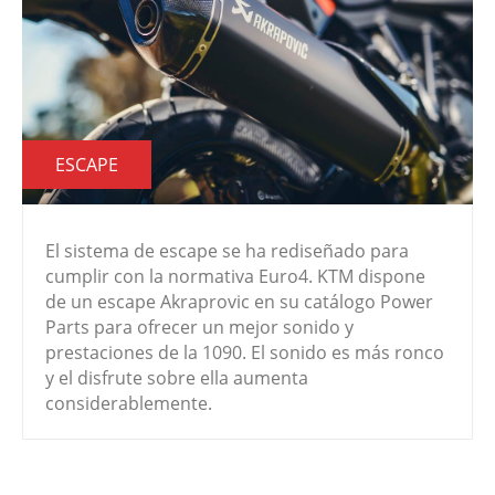
ESCAPE
El sistema de escape se ha rediseñado para
cumplir con la normativa Euro4. KTM dispone
de un escape Akraprovic en su catálogo Power
Parts para ofrecer un mejor sonido y
prestaciones de la 1090. El sonido es más ronco
y el disfrute sobre ella aumenta
considerablemente.