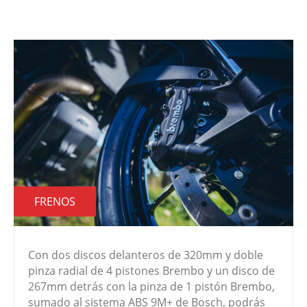
FRENOS
Con dos discos delanteros de 320mm y doble
pinza radial de 4 pistones Brembo y un disco de
267mm detrás con la pinza de 1 pistón Brembo,
sumado al sistema ABS 9M+ de Bosch, podrás