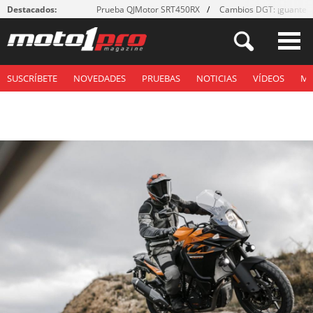
Destacados:
Prueba QJMotor SRT450RX
Cambios DGT: ¡guantes
SUSCRÍBETE
NOVEDADES
PRUEBAS
NOTICIAS
VÍDEOS
M