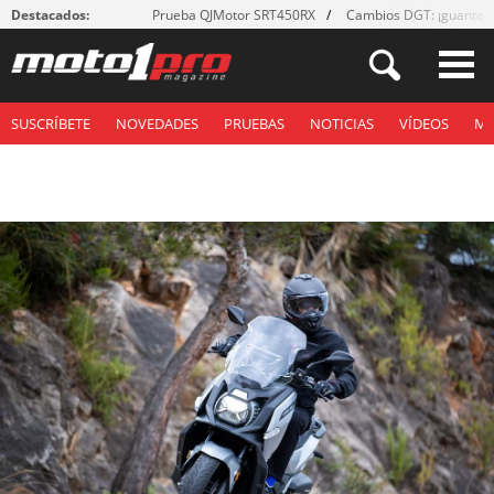
Destacados:
Prueba QJMotor SRT450RX
Cambios DGT: ¡guantes
SUSCRÍBETE
NOVEDADES
PRUEBAS
NOTICIAS
VÍDEOS
M