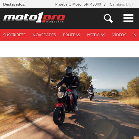
Destacados:
Prueba QJMotor SRT450RX
Cambios DGT: ¡g
SUSCRÍBETE
NOVEDADES
PRUEBAS
NOTICIAS
VÍDEOS
M