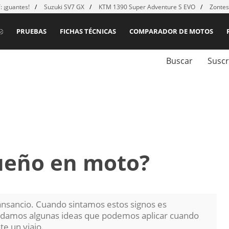
 ¡guantes!
Suzuki SV7 GX
KTM 1390 Super Adventure S EVO
Zontes
PRUEBAS
FICHAS TÉCNICAS
COMPARADOR DE MOTOS
Buscar
Suscr
sueño en moto?
ansancio. Cuando sintamos estos signos es
s damos algunas ideas que podemos aplicar cuando
e un viajo.