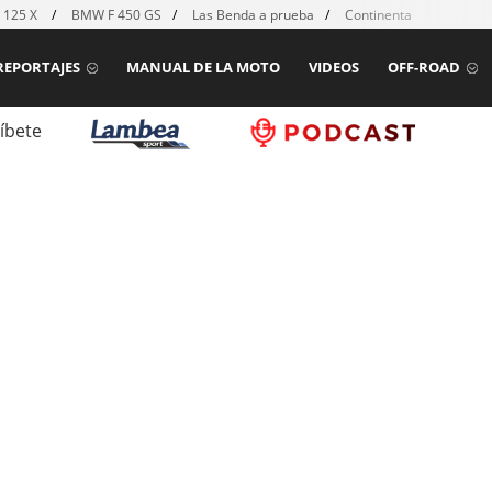
 125 X
BMW F 450 GS
Las Benda a prueba
Continental TKC80 mk2
REPORTAJES
MANUAL DE LA MOTO
VIDEOS
OFF-ROAD
íbete