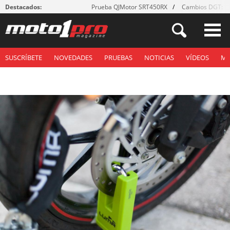
Destacados:
Prueba QJMotor SRT450RX
Cambios DGT: ¡g
SUSCRÍBETE
NOVEDADES
PRUEBAS
NOTICIAS
VÍDEOS
M