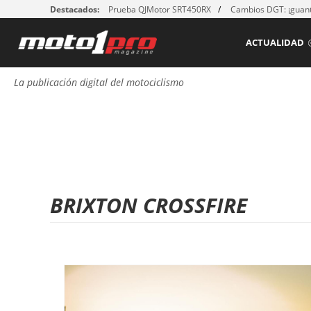
Destacados:
Prueba QJMotor SRT450RX
Cambios DGT: ¡guant
ACTUALIDAD
La publicación digital del motociclismo
BRIXTON CROSSFIRE
P
á