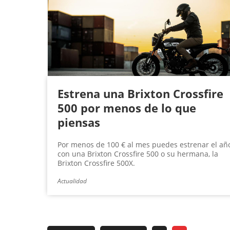
g
i
n
a
s
Estrena una Brixton Crossfire
500 por menos de lo que
piensas
Por menos de 100 € al mes puedes estrenar el añ
con una Brixton Crossfire 500 o su hermana, la
Brixton Crossfire 500X.
Actualidad