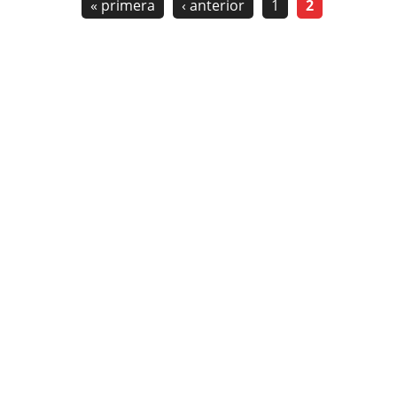
« primera
‹ anterior
1
2