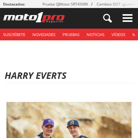
Destacados:
Prueba QJMotor SRT450RX
Cambios DGT: ¡guantes
SUSCRÍBETE
NOVEDADES
PRUEBAS
NOTICIAS
VÍDEOS
M
HARRY EVERTS