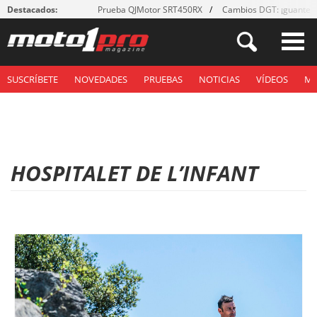
Destacados:
Prueba QJMotor SRT450RX
Cambios DGT: ¡guantes
SUSCRÍBETE
NOVEDADES
PRUEBAS
NOTICIAS
VÍDEOS
M
HOSPITALET DE L’INFANT