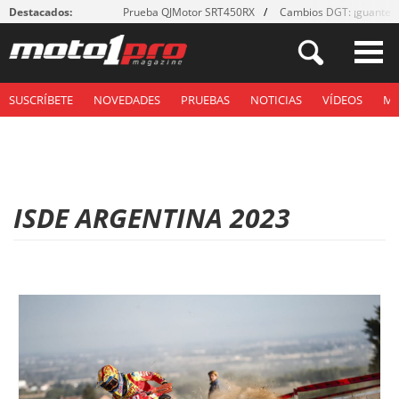
Destacados:
Prueba QJMotor SRT450RX
Cambios DGT: ¡guantes
SUSCRÍBETE
NOVEDADES
PRUEBAS
NOTICIAS
VÍDEOS
M
ISDE ARGENTINA 2023