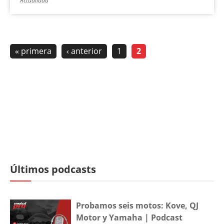
Actualidad
« primera
‹ anterior
1
2
Últimos podcasts
Probamos seis motos: Kove, QJ
Motor y Yamaha | Podcast