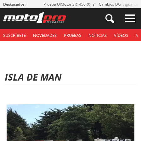
Destacados:
Prueba QJMotor SRT450RX
Cambios DGT: ¡guantes
SUSCRÍBETE
NOVEDADES
PRUEBAS
NOTICIAS
VÍDEOS
M
ISLA DE MAN
P
á
g
i