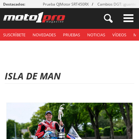
Destacados:
Prueba QJMotor SRT450RX
Cambios DGT: ¡guantes
SUSCRÍBETE
NOVEDADES
PRUEBAS
NOTICIAS
VÍDEOS
M
ISLA DE MAN
P
á
g
i