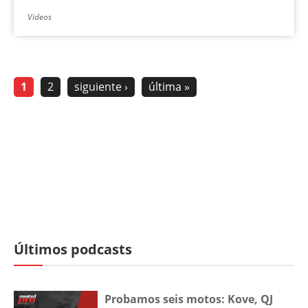
Videos
1
2
siguiente ›
última »
Últimos podcasts
Probamos seis motos: Kove, QJ