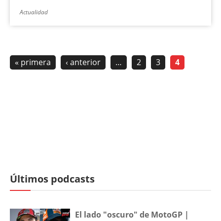
Actualidad
« primera
‹ anterior
…
2
3
4
Últimos podcasts
El lado "oscuro" de MotoGP |