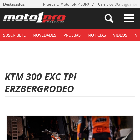
Destacados:
Prueba QJMotor SRT450RX
Cambios DGT: ¡guantes
SUSCRÍBETE
NOVEDADES
PRUEBAS
NOTICIAS
VÍDEOS
M
KTM 300 EXC TPI
ERZBERGRODEO