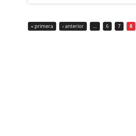
« primera
‹ anterior
…
6
7
8