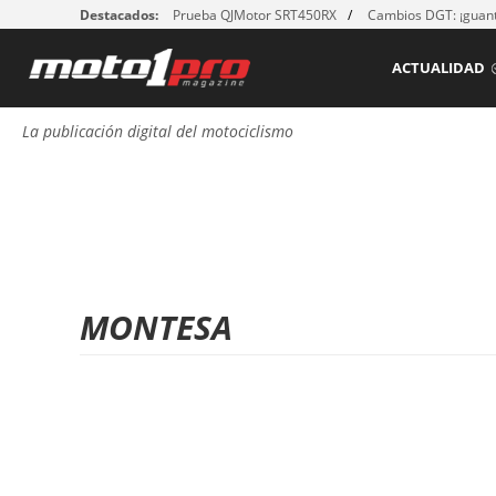
Destacados:
Prueba QJMotor SRT450RX
Cambios DGT: ¡guant
ACTUALIDAD
La publicación digital del motociclismo
MONTESA
P
á