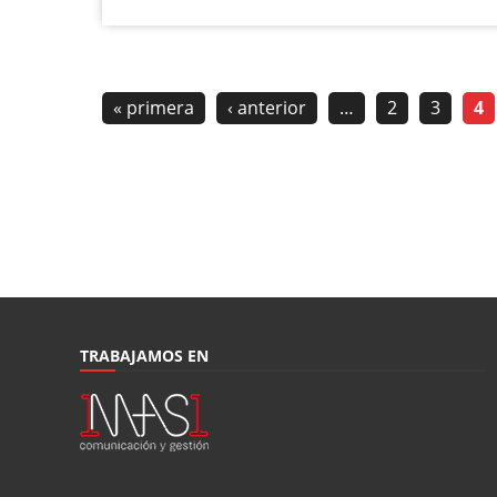
« primera
‹ anterior
…
2
3
4
TRABAJAMOS EN