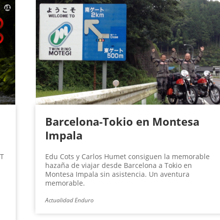
Barcelona-Tokio en Montesa
Impala
RT
Edu Cots y Carlos Humet consiguen la memorable
hazaña de viajar desde Barcelona a Tokio en
Montesa Impala sin asistencia. Un aventura
memorable.
Actualidad Enduro