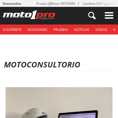
Destacados:
Prueba QJMotor SRT450RX
Cambios DGT: ¡guantes
SUSCRÍBETE
NOVEDADES
PRUEBAS
NOTICIAS
VÍDEOS
M
MOTOCONSULTORIO