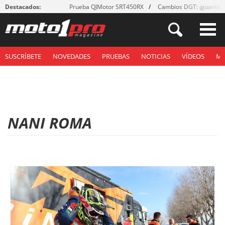
Destacados:
Prueba QJMotor SRT450RX
Cambios DGT: ¡guantes
SUSCRÍBETE
NOVEDADES
PRUEBAS
NOTICIAS
VÍDEOS
M
NANI ROMA