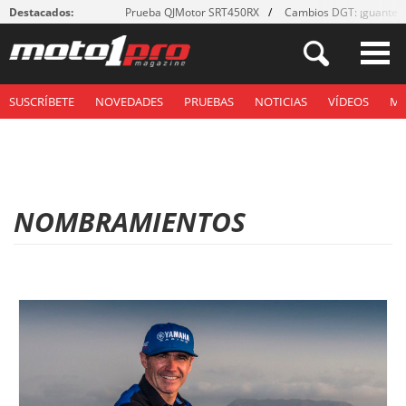
Destacados:
Prueba QJMotor SRT450RX
Cambios DGT: ¡guantes
SUSCRÍBETE
NOVEDADES
PRUEBAS
NOTICIAS
VÍDEOS
M
NOMBRAMIENTOS