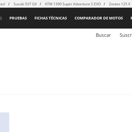
es!
Suzuki SV7 GX
KTM 1390 Super Adventure S EVO
Zontes 125 X
PRUEBAS
FICHAS TÉCNICAS
COMPARADOR DE MOTOS
Buscar
Suscr