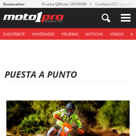
Destacados:
Prueba QJMotor SRT450RX
Cambios DGT: ¡guantes
SUSCRÍBETE
NOVEDADES
PRUEBAS
NOTICIAS
VÍDEOS
M
PUESTA A PUNTO