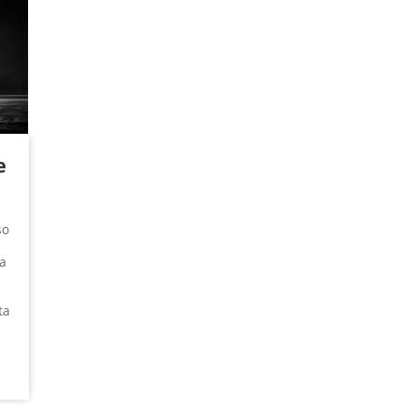
e
so
a
ta