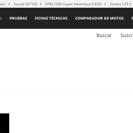
es!
Suzuki SV7 GX
KTM 1390 Super Adventure S EVO
Zontes 125 X
PRUEBAS
FICHAS TÉCNICAS
COMPARADOR DE MOTOS
Buscar
Suscr