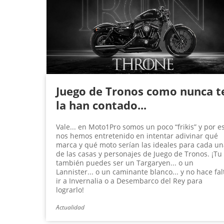
Juego de Tronos como nunca t
la han contado...
Vale... en Moto1Pro somos un poco “frikis” y por e
nos hemos entretenido en intentar adivinar qué
marca y qué moto serían las ideales para cada un
de las casas y personajes de Juego de Tronos. ¡Tu
también puedes ser un Targaryen... o un
Lannister... o un caminante blanco... y no hace fal
ir a Invernalia o a Desembarco del Rey para
lograrlo!
Actualidad