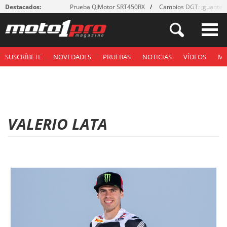
Destacados:
Prueba QJMotor SRT450RX
Cambios DGT: ¡guantes
SUSCRÍBETE
NOVEDADES
PRUEBAS
NOTICIAS
VÍDEOS
M
VALERIO LATA