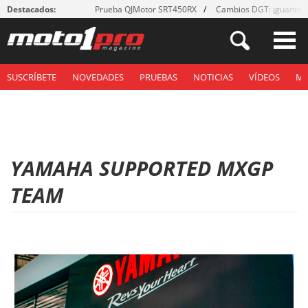
Destacados:
Prueba QJMotor SRT450RX
Cambios DGT: ¡guantes
SUSCRÍBETE
NOVEDADES
PRUEBAS
NOTICIAS
VÍDEOS
M
YAMAHA SUPPORTED MXGP
TEAM