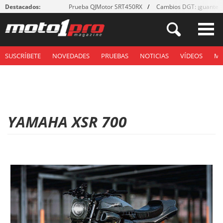
Destacados:
Prueba QJMotor SRT450RX
Cambios DGT: ¡guantes
SUSCRÍBETE
NOVEDADES
PRUEBAS
NOTICIAS
VÍDEOS
M
YAMAHA XSR 700