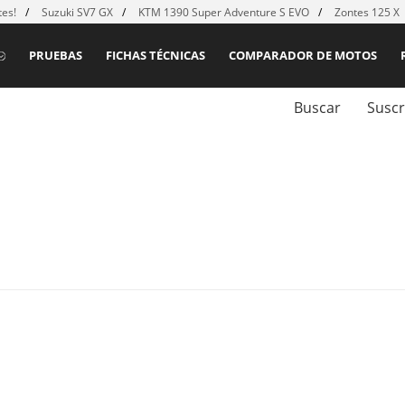
es!
Suzuki SV7 GX
KTM 1390 Super Adventure S EVO
Zontes 125 X
PRUEBAS
FICHAS TÉCNICAS
COMPARADOR DE MOTOS
Buscar
Suscr