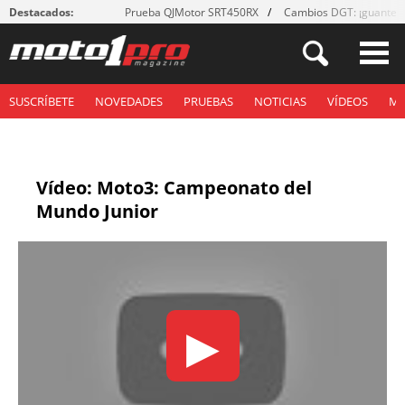
Destacados:
Prueba QJMotor SRT450RX
Cambios DGT: ¡guantes
SUSCRÍBETE
NOVEDADES
PRUEBAS
NOTICIAS
VÍDEOS
M
Vídeo: Moto3: Campeonato del
Mundo Junior
▶