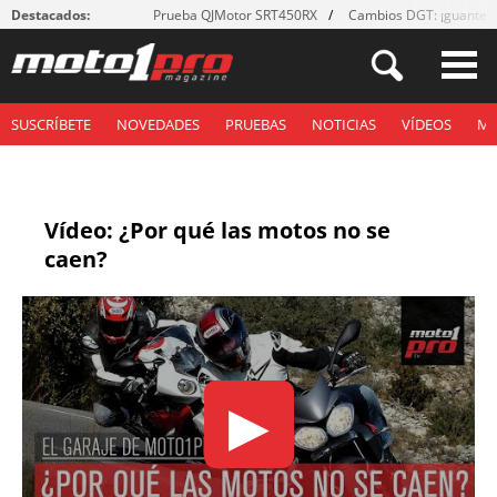
Destacados:
Prueba QJMotor SRT450RX
Cambios DGT: ¡guantes
SUSCRÍBETE
NOVEDADES
PRUEBAS
NOTICIAS
VÍDEOS
M
Vídeo: ¿Por qué las motos no se
caen?
▶