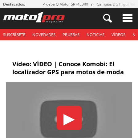
Destacados:
Prueba QJMotor SRT450RX
Cambios DGT: ¡guantes
SUSCRÍBETE
NOVEDADES
PRUEBAS
NOTICIAS
VÍDEOS
M
Vídeo: VÍDEO | Conoce Komobi: El
localizador GPS para motos de moda
▶