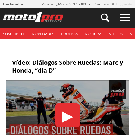
Destacados:
Prueba QJMotor SRT450RX
Cambios DGT: ¡guantes
SUSCRÍBETE
NOVEDADES
PRUEBAS
NOTICIAS
VÍDEOS
M
Vídeo: Diálogos Sobre Ruedas: Marc y
Honda, “día D”
▶