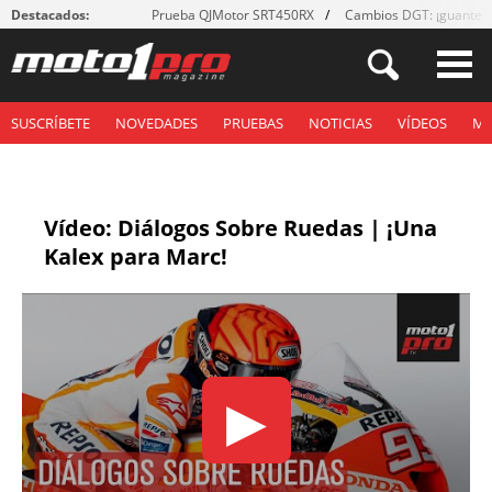
Destacados:
Prueba QJMotor SRT450RX
Cambios DGT: ¡guantes
SUSCRÍBETE
NOVEDADES
PRUEBAS
NOTICIAS
VÍDEOS
M
Vídeo: Diálogos Sobre Ruedas | ¡Una
Kalex para Marc!
▶