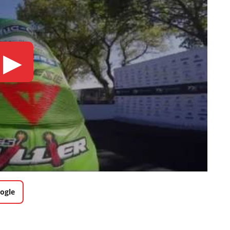
▶
ogle