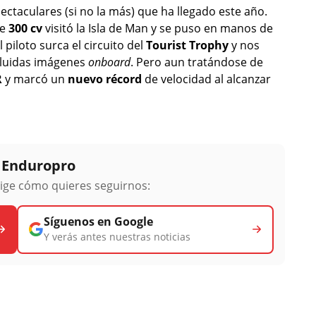
ctaculares (si no la más) que ha llegado este año.
de
300 cv
visitó la Isla de Man y se puso en manos de
El piloto surca el circuito del
Tourist Trophy
y nos
ncluidas imágenes
onboard
. Pero aun tratándose de
R
y marcó un
nuevo récord
de velocidad al alcanzar
y Enduropro
lige cómo quieres seguirnos:
Síguenos en Google
Y verás antes nuestras noticias