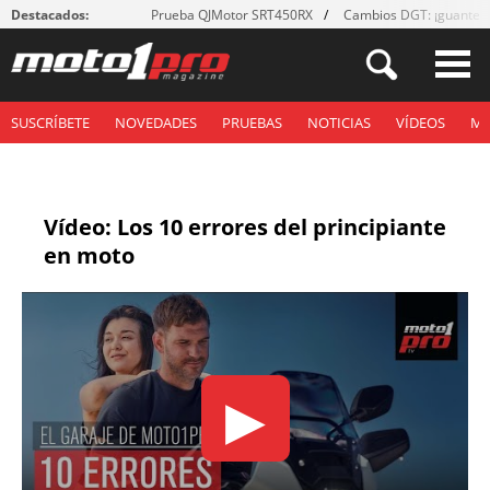
Destacados:
Prueba QJMotor SRT450RX
Cambios DGT: ¡guantes
SUSCRÍBETE
NOVEDADES
PRUEBAS
NOTICIAS
VÍDEOS
M
Vídeo: Los 10 errores del principiante
en moto
▶