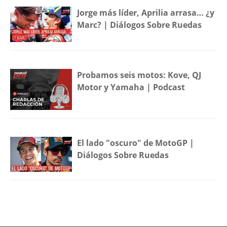
Jorge más líder, Aprilia arrasa… ¿y
Marc? | Diálogos Sobre Ruedas
Probamos seis motos: Kove, QJ
Motor y Yamaha | Podcast
El lado "oscuro" de MotoGP |
Diálogos Sobre Ruedas