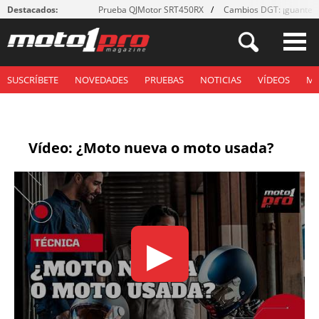
Destacados:
Prueba QJMotor SRT450RX
Cambios DGT: ¡guantes
SUSCRÍBETE
NOVEDADES
PRUEBAS
NOTICIAS
VÍDEOS
M
Vídeo: ¿Moto nueva o moto usada?
▶